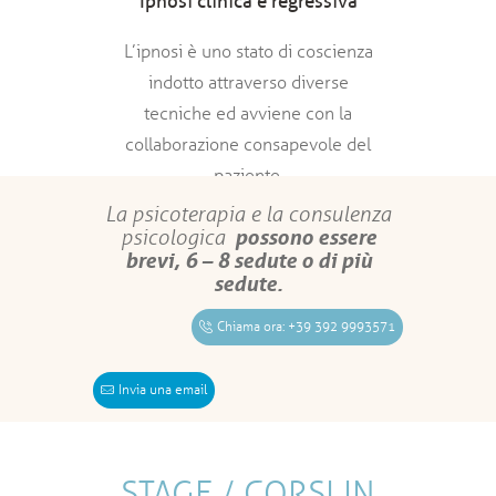
Ipnosi clinica e regressiva
L’ipnosi è uno stato di coscienza
indotto attraverso diverse
tecniche ed avviene con la
collaborazione consapevole del
paziente.
La psicoterapia e la consulenza
possono essere
psicologica
brevi, 6 – 8 sedute o di più
sedute.
Chiama ora: +39 392 9993571
Invia una email
STAGE / CORSI IN