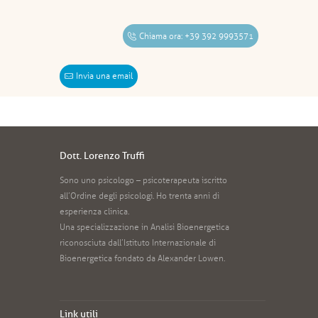
Chiama ora: +39 392 9993571
Invia una email
Dott. Lorenzo Truffi
Sono uno psicologo – psicoterapeuta iscritto
all’Ordine degli psicologi. Ho trenta anni di
esperienza clinica.
Una specializzazione in Analisi Bioenergetica
riconosciuta dall’Istituto Internazionale di
Bioenergetica fondato da Alexander Lowen.
Link utili