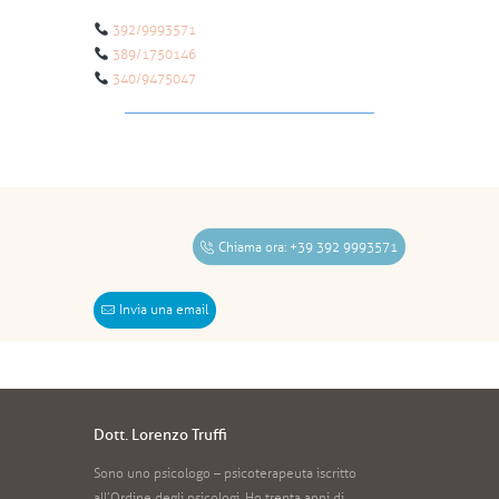
392/9993571
389/1750146
340/9475047
Chiama ora: +39 392 9993571
Invia una email
Dott. Lorenzo Truffi
Sono uno psicologo – psicoterapeuta iscritto
all’Ordine degli psicologi. Ho trenta anni di