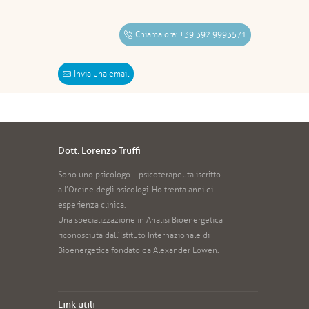
Chiama ora: +39 392 9993571
Invia una email
Dott. Lorenzo Truffi
Sono uno psicologo – psicoterapeuta iscritto
all’Ordine degli psicologi. Ho trenta anni di
esperienza clinica.
Una specializzazione in Analisi Bioenergetica
riconosciuta dall’Istituto Internazionale di
Bioenergetica fondato da Alexander Lowen.
Link utili